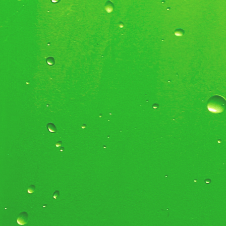
vrtac� z
na minib
mal�ch 
ru�n� m
vrt�k. M
samoz�
branky a b
v�etn� p
a automa