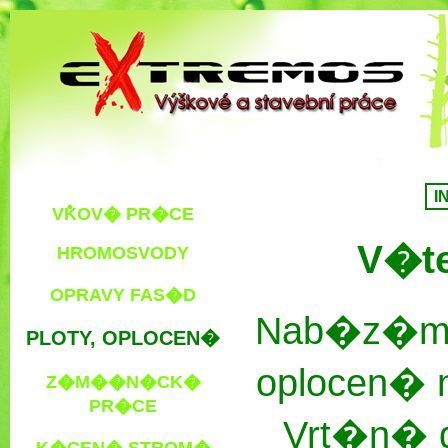
I
V݊KOV� PR�CE
V�te
HROMOSVODY
OPRAVY FAS�D
Nab�z�m
PLOTY, OPLOCEN�
oplocen� 
Z�M��N�CK�
PR�CE
Vrt�n� 