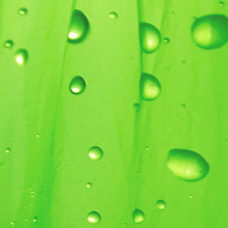
jak�kol
z�me�
v�robky j
vrata, 
schodi
z�bra
N�vrhy a
kalkulac